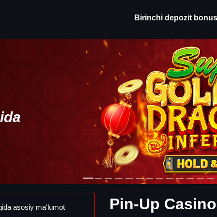
Birinchi depozit bonus
ida
Pin-Up Casino
qida asosiy ma'lumot