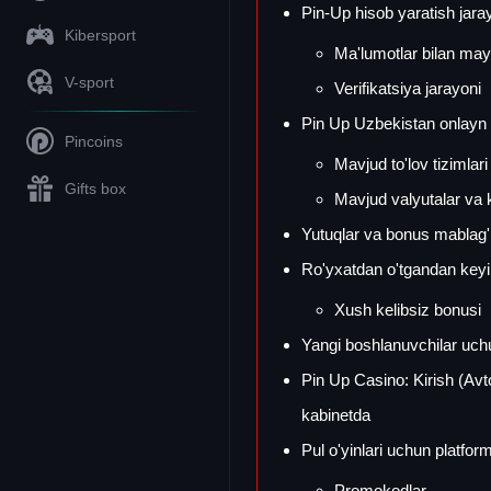
Pin-Up hisob yaratish jara
Kibersport
Ma'lumotlar bilan mayd
V-sport
Verifikatsiya jarayoni
Pin Up Uzbekistan onlayn ka
Pincoins
Mavjud to'lov tizimlari
Gifts box
Mavjud valyutalar va k
Yutuqlar va bonus mablag'la
Ro'yxatdan o'tgandan keyi
Xush kelibsiz bonusi
Yangi boshlanuvchilar uchu
Pin Up Casino: Kirish (Avt
kabinetda
Pul o'yinlari uchun platform
Promokodlar