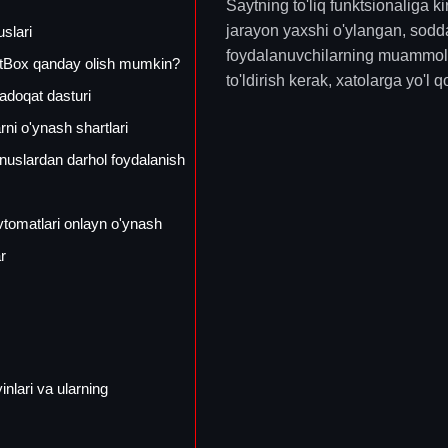
Saytning to'liq funktsionaliga ki
jarayon yaxshi o'ylangan, sodda 
uslari
foydalanuvchilarning muammola
ftBox qanday olish mumkin?
to'ldirish kerak, xatolarga yo'l
adoqat dasturi
ni o'ynash shartlari
nuslardan darhol foydalanish
vtomatlari onlayn o'ynash
r
yinlari va ularning