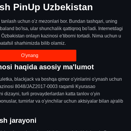
tish PinUp Uzbekistan
 tanlash uchun o'z mezonlari bor. Bundan tashqari, uning
baland bo'lsa, ular shunchalik qattiqroq bo'ladi. Internetdagi
p Özbəkistan onlayn kazinosi e'tiborni tortadi. Nima uchun u
atafsil sharhimizda bilib olamiz.
O'ynang
nosi haqida asosiy ma'lumot
ruletka, blackjack va boshqa qimor o'yinlarini o'ynash uchun
kazinosi 8048/JAZ2017-0003 raqamli Kyurasao
lni dizayni, turli provayderlardan katta tanlov o'yin
bonuslar, turnirlar va o'yinchilar uchun aktsiyalar bilan ajralib
sh jarayoni