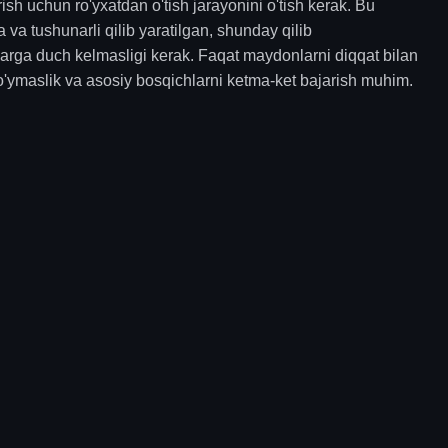
rish uchun ro'yxatdan o'tish jarayonini o'tish kerak. Bu
va tushunarli qilib yaratilgan, shunday qilib
rga duch kelmasligi kerak. Faqat maydonlarni diqqat bilan
 qo'ymaslik va asosiy bosqichlarni ketma-ket bajarish muhim.