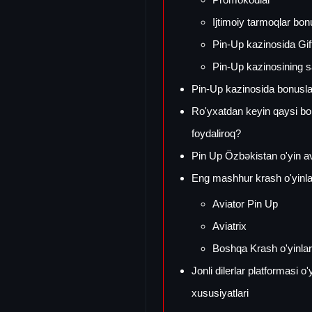
Ijtimoiy tarmoqlar bon
Pin-Up kazinosida Gi
Pin-Up kazinosining s
Pin-Up kazinosida bonuslar
Ro'yxatdan keyin qaysi bo
foydaliroq?
Pin Up Özbəkistan o'yin a
Eng mashhur krash o'yinla
Aviator Pin Up
Aviatrix
Boshqa Krash o'yinlar
Jonli dilerlar platformasi o'
xususiyatlari