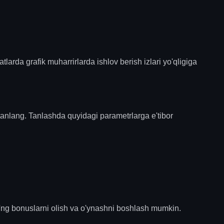
tlarda grafik muharrirlarda ishlov berish izlari yo'qligiga
i tanlang. Tanlashda quyidagi parametrlarga e'tibor
o'ng bonuslarni olish va o'ynashni boshlash mumkin.