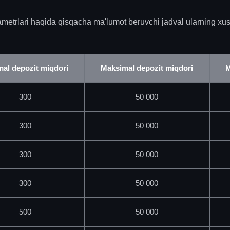
rametrlari haqida qisqacha ma'lumot beruvchi jadval ularning xus
mal depozit miqdori
Maksimal depozit miqdori
M
300
50 000
300
50 000
300
50 000
300
50 000
500
50 000