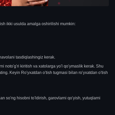
ish ikki usulda amalga oshirilishi mumkin:
havolani tasdiqlashingiz kerak.
ni noto'g'ri kiritish va xatolarga yo'l qo'ymaslik kerak. Shu
ing. Keyin Ro'yxatdan o'tish tugmasi bilan ro'yxatdan o'tish
n so'ng hisobni to'ldirish, garovlarni qo'yish, yutuqlarni