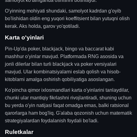
samolyot ko'tarilganda oshishni boshlaydi.
O'yinning mohiyati shundaki, samolyot kadrdan g'oyib
bo'lishidan oldin eng yuqori koeffitsient bilan yutuqni olish
kerak. Aks holda, garov yo'qotiladi.
Karta o'yinlari
Pin-Up'da poker, blackjack, bingo va baccarat kabi
mashhur o'yinlar mavjud. Platformada RNG asosida va
jonli dilerlar bilan turli blackjack va poker versiyalari
mavjud. Ular kombinatsiyalarni eslab qolish va hisob-
kitoblarni amalga oshirish qobiliyatiga asoslangan.
Ko'pincha qimor ixlosmandlari karta o'yinlarini tanlaydilar,
chunki ular mantiqiy fikrlashni rivojlantiradi, shuning uchun
bu yerda o'yin natijasi faqat omadga emas, balki ratsional
qarorlarga ham bog'liq. G'alaba qozonish uchun matematik
strategiyalardan foydalanish foydali bo'ladi.
Ruletkalar