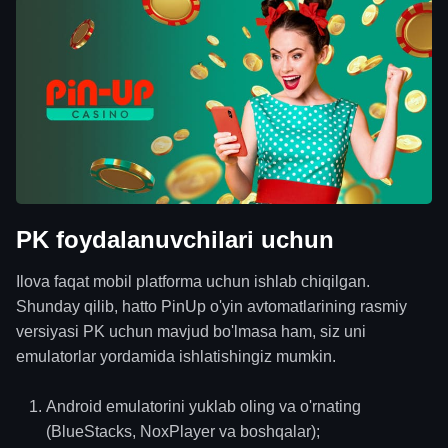
PK foydalanuvchilari uchun
Ilova faqat mobil platforma uchun ishlab chiqilgan.
Shunday qilib, hatto PinUp o'yin avtomatlarining rasmiy
versiyasi PK uchun mavjud bo'lmasa ham, siz uni
emulatorlar yordamida ishlatishingiz mumkin.
Android emulatorini yuklab oling va o'rnating
(BlueStacks, NoxPlayer va boshqalar);