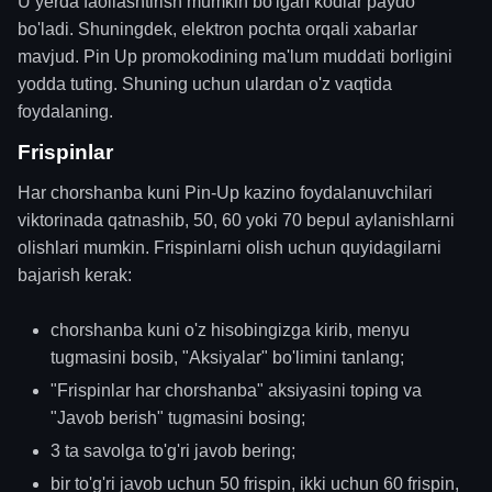
U yerda faollashtirish mumkin bo'lgan kodlar paydo
bo'ladi. Shuningdek, elektron pochta orqali xabarlar
mavjud. Pin Up promokodining ma'lum muddati borligini
yodda tuting. Shuning uchun ulardan o'z vaqtida
foydalaning.
Frispinlar
Har chorshanba kuni Pin-Up kazino foydalanuvchilari
viktorinada qatnashib, 50, 60 yoki 70 bepul aylanishlarni
olishlari mumkin. Frispinlarni olish uchun quyidagilarni
bajarish kerak:
chorshanba kuni o'z hisobingizga kirib, menyu
tugmasini bosib, "Aksiyalar" bo'limini tanlang;
"Frispinlar har chorshanba" aksiyasini toping va
"Javob berish" tugmasini bosing;
3 ta savolga to'g'ri javob bering;
bir to'g'ri javob uchun 50 frispin, ikki uchun 60 frispin,