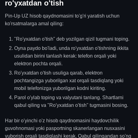
ro'yxatdan o'tish
Pin-Up UZ hisob qaydnomasini to'g'ri yaratish uchun
ko'rsatmalarga amal qiling:
"Ro'yxatdan o'tish" deb yozilgan qizil tugmani toping.
Oyna paydo bo'ladi, unda ro'yxatdan o'tishning ikkita
usulidan birini tanlash kerak: telefon orqali yoki
elektron pochta orqali.
Ro'yxatdan o'tish usuliga qarab, elektron
pochtangizga yuborilgan xat orqali tasdiqlang yoki
mobil telefonizga yuborilgan kodni kiriting.
Parol o'ylab toping va valyutani tanlang. Shartlarni
qabul qiling va "Ro'yxatdan o'tish" tugmasini bosing.
Har bir o'yinchi o'z hisob qaydnomasini haydovchilik
guvohnomasi yoki pasportning skanerlangan nusxasini
yuborish orqali tasdiqlashi kerak. Qabul qilingandan so'ng