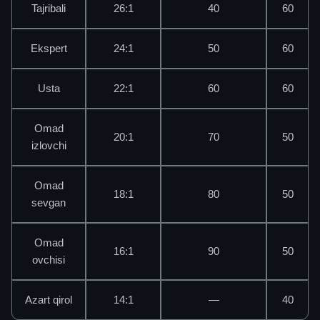
Tajribali
26:1
40
60
Ekspert
24:1
50
60
Usta
22:1
60
60
Omad
20:1
70
50
izlovchi
Omad
18:1
80
50
sevgan
Omad
16:1
90
50
ovchisi
Azart qirol
14:1
—
40