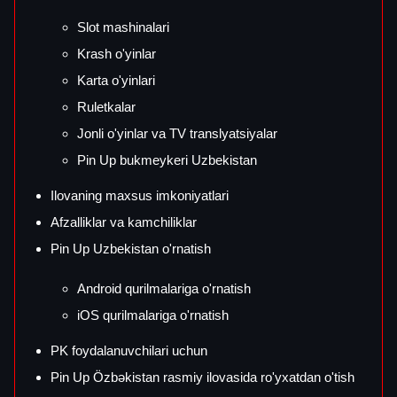
Slot mashinalari
Krash o'yinlar
Karta o'yinlari
Ruletkalar
Jonli o'yinlar va TV translyatsiyalar
Pin Up bukmeykeri Uzbekistan
Ilovaning maxsus imkoniyatlari
Afzalliklar va kamchiliklar
Pin Up Uzbekistan o'rnatish
Android qurilmalariga o'rnatish
iOS qurilmalariga o'rnatish
PK foydalanuvchilari uchun
Pin Up Özbəkistan rasmiy ilovasida ro'yxatdan o'tish