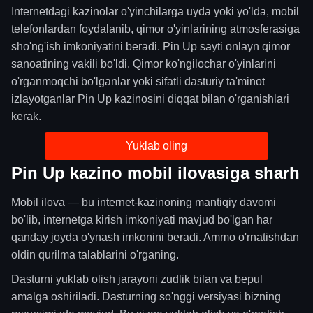
Internetdagi kazinolar o'yinchilarga uyda yoki yo'lda, mobil
telefonlardan foydalanib, qimor o'yinlarining atmosferasiga
sho'ng'ish imkoniyatini beradi. Pin Up sayti onlayn qimor
sanoatining vakili bo'ldi. Qimor ko'ngilochar o'yinlarini
o'rganmoqchi bo'lganlar yoki sifatli dasturiy ta'minot
izlayotganlar Pin Up kazinosini diqqat bilan o'rganishlari
kerak.
Yuklab oling
Pin Up kazino mobil ilovasiga sharh
Mobil ilova — bu internet-kazinoning mantiqiy davomi
bo'lib, internetga kirish imkoniyati mavjud bo'lgan har
qanday joyda o'ynash imkonini beradi. Ammo o'rnatishdan
oldin qurilma talablarini o'rganing.
Dasturni yuklab olish jarayoni zudlik bilan va bepul
amalga oshiriladi. Dasturning so'nggi versiyasi bizning