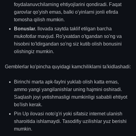
foydalanuvchilarning ehtiyojlarini qondiradi. Faqat
garovlar qo'yish emas, balki o'yinlarni jonli efirda
tomosha qilish mumkin.
Bonuslar.
Ilovada saytda taklif etilgan barcha
mukofotlar mavjud. Ro'yxatdan o'tgandan so'ng va
hisobni to'ldirgandan so'ng siz kutib olish bonusini
olishingiz mumkin.
Gemblerlar ko'pincha quyidagi kamchiliklarni ta'kidlashadi:
Birinchi marta apk-faylni yuklab olish katta emas,
ammo yangi yangilanishlar uning hajmini oshiradi.
Saqlash joyi yetishmasligi mumkinligi sababli ehtiyot
bo'lish kerak.
Pin Up ilovasi noto'g'ri yoki sifatsiz internet ulanish
sharoitida ishlamaydi. Tasodifiy uzilishlar yuz berishi
mumkin.