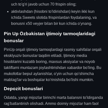
uch to'g'ri javob uchun 70 frispin oling;
aktivlashdan (hisobni to'ldirishdan) keyin ikki kun
ichida Sweets slotida frispinlardan foydalaning, va
bonusni x50 veyjer bilan bir kun ichida o'ynang.
Pin Up Özbəkistan ijtimoiy tarmoqlaridagi
bonuslar
PinUp orqali ijtimoiy tarmoqlardagi rasmiy sahifalar orqali
eksklyuziv bonuslar taqdim etiladi. Ijtimoiy media
hisoblarini kuzatib boring, maxsus aksiyalar va noyob
takliflarni muntazam joylashtirishdan xabardor bo'ling. Bu
mukofotlar bepul aylanishlar, o'yin uchun qo'shimcha
mablag'lar va boshqalar ko'rinishida bo'lishi mumkin.
Depozit bonuslari
Odatda, yangi mijozlar birinchi marta balansni to'ldirganda
rag'batlantirish olishadi. Ammo doimiy mijozlar ham faol