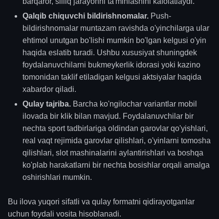
barqaror, silliq jarayonni ta'minlashini kafolatlaydi.
Qalqib chiquvchi bildirishnomalar.
Push-
bildirishnomalar muntazam ravishda o'yinchilarga ular
ehtimol unutgan bo'lishi mumkin bo'lgan kelgusi o'yin
haqida eslatib turadi. Ushbu xususiyat shuningdek
foydalanuvchilarni bukmeykerlik idorasi yoki kazino
tomonidan taklif etiladigan kelgusi aktsiyalar haqida
xabardor qiladi.
Qulay tajriba.
Barcha ko'ngilochar variantlar mobil
ilovada bir klik bilan mavjud. Foydalanuvchilar bir
nechta sport tadbirlariga oldindan garovlar qo'yishlari,
real vaqt rejimida garovlar qilishlari, o'yinlarni tomosha
qilishlari, slot mashinalarini aylantirishlari va boshqa
ko'plab harakatlarni bir nechta bosishlar orqali amalga
oshirishlari mumkin.
Bu ilova yuqori sifatli va qulay formatni qidirayotganlar
uchun foydali vosita hisoblanadi.