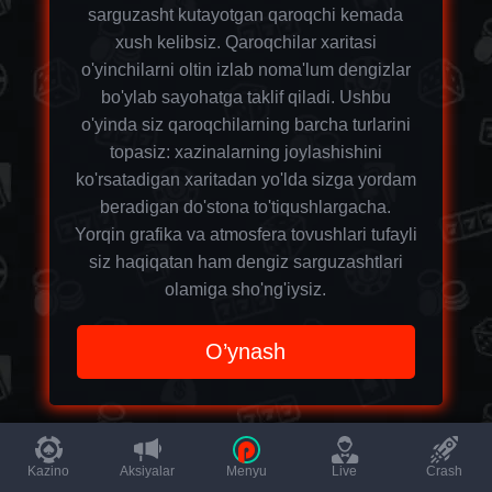
sarguzasht kutayotgan qaroqchi kemada
xush kelibsiz. Qaroqchilar xaritasi
o'yinchilarni oltin izlab noma'lum dengizlar
bo'ylab sayohatga taklif qiladi. Ushbu
o'yinda siz qaroqchilarning barcha turlarini
topasiz: xazinalarning joylashishini
ko'rsatadigan xaritadan yo'lda sizga yordam
beradigan do'stona to'tiqushlargacha.
Yorqin grafika va atmosfera tovushlari tufayli
siz haqiqatan ham dengiz sarguzashtlari
olamiga sho'ng'iysiz.
O’ynash
Kazino
Aksiyalar
Menyu
Live
Crash