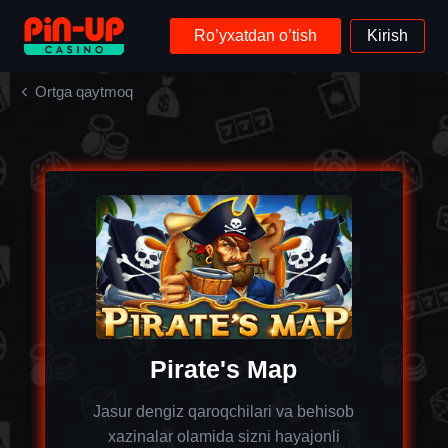
Ro’yxatdan o’tish
Kirish
Ortga qaytmoq
Pirate's Map
Jasur dengiz qaroqchilari va behisob
xazinalar olamida sizni hayajonli