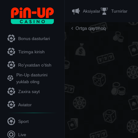
Aksiyalar
Turnirlar
Ortga qaytmoq
Bonus dasturlari
Tizimga kirish
Roʻyxatdan oʻtish
Pin-Up dasturini
yuklab oling
Zaxira sayt
Aviator
Sport
Live