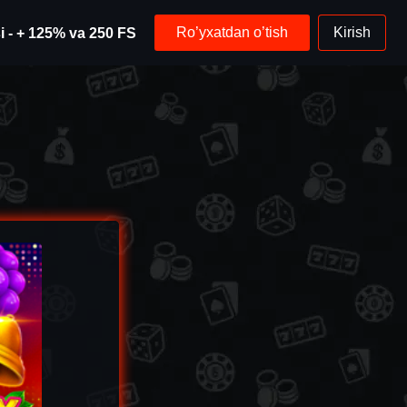
Ro’yxatdan o’tish
Kirish
i - + 125% va 250 FS