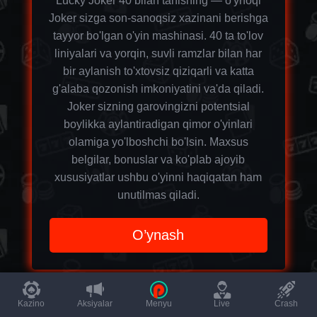
Lucky Joker 40 bilan tanishing — o'ynoqi
Joker sizga son-sanoqsiz xazinani berishga
tayyor bo'lgan o'yin mashinasi. 40 ta to'lov
liniyalari va yorqin, suvli ramzlar bilan har
bir aylanish to'xtovsiz qiziqarli va katta
g'alaba qozonish imkoniyatini va'da qiladi.
Joker sizning garovingizni potentsial
boylikka aylantiradigan qimor o'yinlari
olamiga yo'lboshchi bo'lsin. Maxsus
belgilar, bonuslar va ko'plab ajoyib
xususiyatlar ushbu o'yinni haqiqatan ham
unutilmas qiladi.
O’ynash
Kazino
Aksiyalar
Menyu
Live
Crash