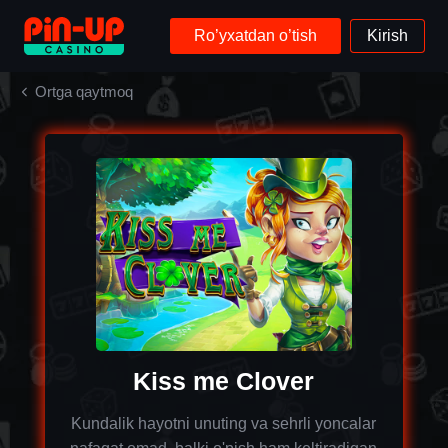
Ro’yxatdan o’tish
Kirish
Ortga qaytmoq
Kiss me Clover
Kundalik hayotni unuting va sehrli yoncalar