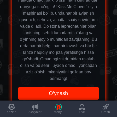
nafaqat omad, balki o'pish ham keltiradigan
dunyoga sho'ng'in! "Kiss Me Clover" o'yin
mashinasi bo'lib, unda har bir aylanish
quvonch, sehr va, albatta, saxiy sovrinlarni
va'da qiladi. Do'stona leprechaunlar bilan
tanishing, sehrli tumorlarni to'plang va
o'yinning ajoyib muhitidan zavqlaning. Bu
erda har bir belgi, har bir tovush va har bir
lahza haqiqiy mo''jiza yaratishga hissa
qo'shadi. Omadingizni dumidan ushlab
olish va bu sehrli uyada omadli yoncadan
aziz o'pish imkoniyatini qo'ldan boy
bermang!
O’ynash
Kazino
Aksiyalar
Menyu
Live
Crash