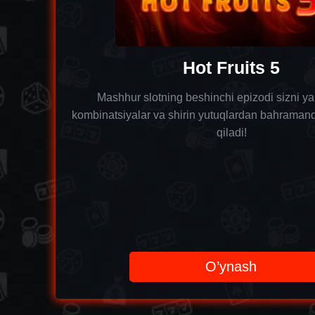
Hot Fruits 5
Mashhur slotning beshinchi epizodi sizni ya
kombinatsiyalar va shirin yutuqlardan bahramand 
qiladi!
O’ynash