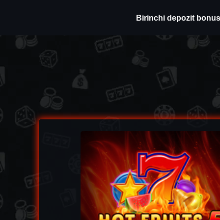
Birinchi depozit bonus